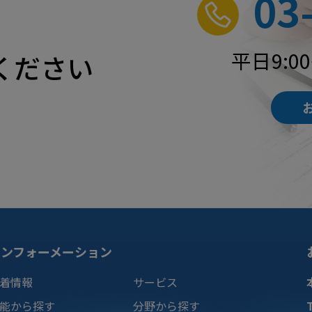
03
平日9:0
ください
インフォーメーション
着情報
サービス
能から探す
分野から探す