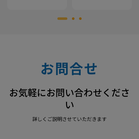
ューションを展示 食品
インを出展 ― 液体充
業界の人手不足と生産
填・計数・ラベリング
効率の課題を解決
までワンストップ
お問合せ
お気軽にお問い合わせくださ
い
詳しくご説明させていただきます