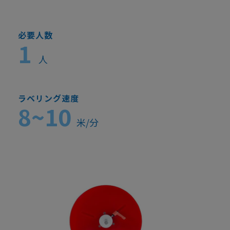
必要人数
1
人
ラベリング速度
8~10
米/分