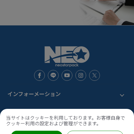
インフォーメーション
新着情報
お問い合わせ窓口
当サイトはクッキーを利用しております。お客様自身で
サービス
クッキー利用の設定および管理ができます。
機能から探す
本社
〒120-0002
東京都
足立区
中川1-6-9