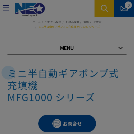
クッキー利用の管理について
0
ホーム
分野から探す
化粧品産業
液体
化粧水
ミニ半自動ギアポンプ式充填機 MFG1000 シリーズ
MENU
ミニ半自動ギアポンプ式
充填機
MFG1000 シリーズ
お問合せ