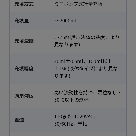
充填方式
ミニポンプ式計量充填
充填量
5~2000ml
5~75ml/秒 (液体の粘度により
充填速度
異なります)
30ml±0.5ml，100ml以上
充填精度
±1% (液体タイプにより異な
ります)
高い流動性を持つ、顆粒なし・
適用液体
50℃以下の液体
110または220VAC、
電源
50/60Hz、単相