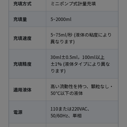
充填方式
ミニポンプ式計量充填
充填量
5~2000ml
5~75ml/秒 (液体の粘度により
充填速度
異なります)
30ml±0.5ml，100ml以上
充填精度
±1% (液体タイプにより異な
ります)
高い流動性を持つ、顆粒なし・
適用液体
50℃以下の液体
110または220VAC、
電源
50/60Hz、単相