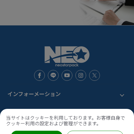
インフォーメーション
新着情報
お問い合わせ窓口
当サイトはクッキーを利用しております。お客様自身で
サービス
クッキー利用の設定および管理ができます。
機能から探す
本社
〒120-0002
東京都
足立区
中川1-6-9