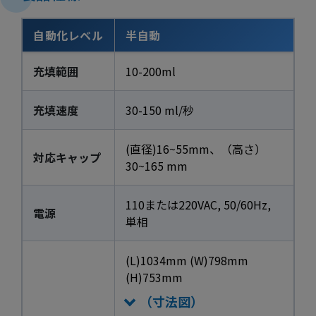
自動化レベル
半自動
充填範囲
10-200ml
充填速度
30-150 ml/秒
(直径)16~55mm、（高さ）
対応キャップ
30~165 mm
110または220VAC, 50/60Hz,
電源
単相
(L)1034mm (W)798mm
(H)753mm
（寸法図）