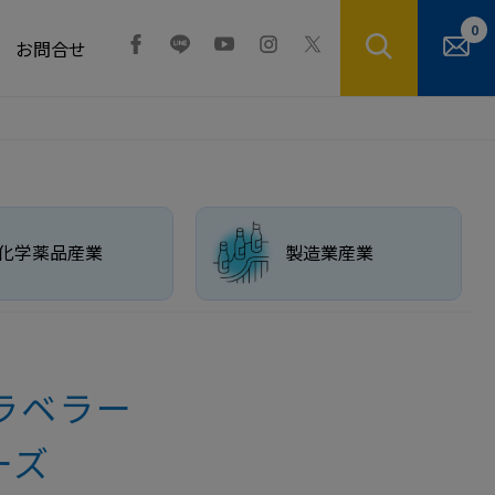
0
お問合せ
化学薬品産業
製造業産業
ラベラー
ーズ