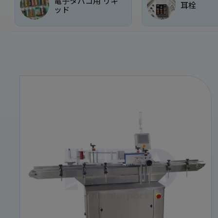
電子タバコ用 リキ
耳栓
ッド