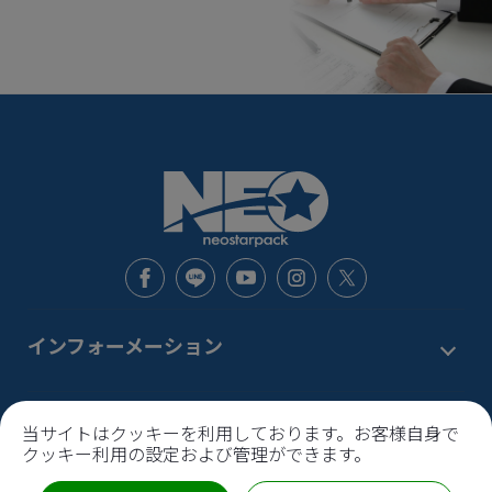
インフォーメーション
新着情報
お問い合わせ窓口
当サイトはクッキーを利用しております。お客様自身で
サービス
クッキー利用の設定および管理ができます。
機能から探す
本社
〒120-0002
東京都
足立区
中川1-6-9