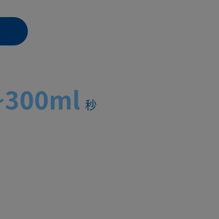
~300ml
秒