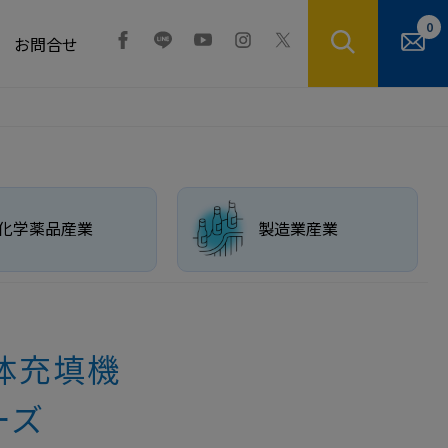
0
お問合せ
化学薬品産業
製造業産業
体充填機
ーズ