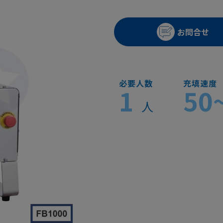
お問合せ
必要人数
充填速度
1
50
人