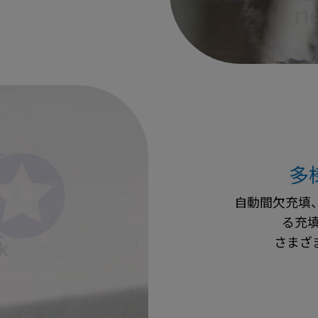
多
自動間欠充填
る充
さまざ