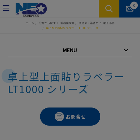
クッキー利用の管理について
0
ホーム
分野から探す
製造業産業
瓶詰め・箱詰め
電子部品
卓上型上面貼りラベラー LT1000 シリーズ
MENU
卓上型上面貼りラベラー
LT1000 シリーズ
お問合せ