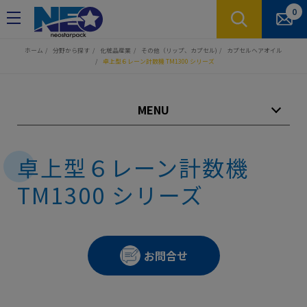
クッキー利用の管理について
0
ホーム
分野から探す
化粧品産業
その他（リップ、カプセル)
カプセルヘアオイル
卓上型６レーン計数機 TM1300 シリーズ
MENU
卓上型６レーン計数機
TM1300 シリーズ
お問合せ