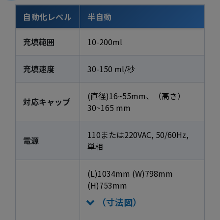
自動化レベル
半自動
充填範囲
10-200ml
充填速度
30-150 ml/秒
(直径)16~55mm、（高さ）
対応キャップ
30~165 mm
110または220VAC, 50/60Hz,
電源
単相
(L)1034mm (W)798mm
(H)753mm
（寸法図）