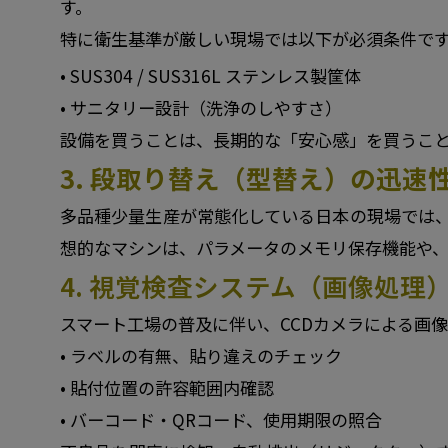
す。
特に衛生基準が厳しい現場では以下が必須条件で
• SUS304 / SUS316L ステンレス製筐体
• サニタリー設計（洗浄のしやすさ）
設備を買うことは、長期的な「安心感」を買うこ
3. 段取り替え（型替え）の迅速
多品種少量生産が常態化している日本の現場では、1
想的なマシンは、パラメータのメモリ保存機能や、
4. 視覚検査システム（画像処理
スマート工場の普及に伴い、CCDカメラによる画
• ラベルの有無、貼り違えのチェック
• 貼付位置の許容範囲内確認
• バーコード・QRコード、使用期限の照合