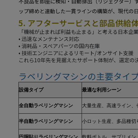
不良品を即座に検知・自動排出（リジェクター）す
ップ締めと連動した一貫ラインの構築が、現代の
5. アフターサービスと部品供給
「機械が止まれば利益も止まる」と考える日本企
• 迅速なメンテナンス対応
• 消耗品・スペアパーツの国内在庫
• 技術エンジニアによるリモート/オンサイト支援
これら10年先を見据えたサポート体制が、選定の
ラベリングマシンの主要タイ
設備タイプ
最適な利用シーン
全自動ラベリングマシン
大量生産、高速ライン、
半自動ラベリングマシン
小ロット生産、多品種切
円胴貼りラベリングマシン
飲料ボトル、サプリメン