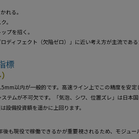
じかれる。
スク。
トップを招く。
ゼロディフェクト（欠陥ゼロ）」に近い考え方が主流である
指標
ル）
.5mm以内が一般的です。高速ライン上でこの精度を安
システムが不可欠です。「気泡、シワ、位置ズレ」は日本国
墜は設備投資額を遥かに上回ります。
0年後も現役で稼働できるかが重要視されるため、モジュー