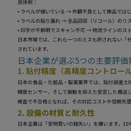
具体例：
• ラベルが傾いている → 外観不良として検品では
• ラベルの貼り漏れ → 全品回収（リコール）のリ
• 印字が不鮮明でスキャン不可 → 物流ラインのス
日本市場では、これら一つのミスも許されない「
されています。
日本企業が選ぶ5つの主要評価
1. 貼付精度（高精度コントロー
日本の食品・化粧品・製薬業界では、貼付誤差±0
精度センサー、そして振動を抑えた安定した搬送
検査で不合格となれば、その対応コストや信頼失
2. 設備の材質と耐久性
日本企業は「安物買いの銭失い」を嫌います。1